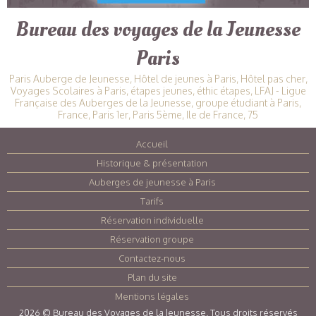
Bureau des voyages de la Jeunesse
Paris
Paris Auberge de Jeunesse, Hôtel de jeunes à Paris, Hôtel pas cher,
Voyages Scolaires à Paris, étapes jeunes, éthic étapes, LFAJ - Ligue
Française des Auberges de la Jeunesse, groupe étudiant à Paris,
France, Paris 1er, Paris 5ème, Ile de France, 75
Accueil
|
Historique & présentation
|
Auberges de jeunesse à Paris
|
Tarifs
|
Réservation individuelle
|
Réservation groupe
|
Contactez-nous
|
Plan du site
|
Mentions légales
|
2026 © Bureau des Voyages de la Jeunesse. Tous droits réservés