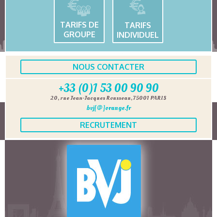
TARIFS DE
TARIFS
GROUPE
INDIVIDUEL
NOUS CONTACTER
+33 (0)1 53 00 90 90
20, rue Jean-Jacques Rousseau, 75001 PARIS
bvj[@]orange.fr
RECRUTEMENT