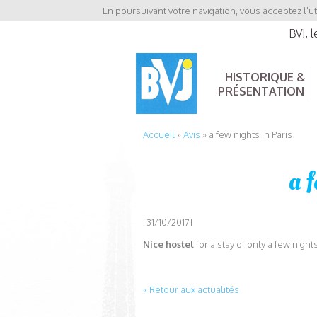
En poursuivant votre navigation, vous acceptez l'ut
BVJ, 
HISTORIQUE &
PRÉSENTATION
Accueil
»
Avis
»
a few nights in Paris
a 
[31/10/2017]
Nice hostel
for a stay of only a few nights
« Retour aux actualités