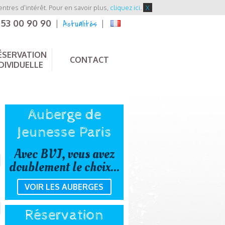
entres d'intérêt. Pour en savoir plus,
cliquez ici
.
X
 53 00 90 90
Actualités
|
|
ÉSERVATION
CONTACT
DIVIDUELLE
Auberge de
Jeunesse Paris
Avec BVJ, vous avez
doublement le choix...
VOIR LES AUBERGES
Réservation