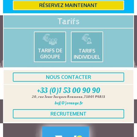
RÉSERVEZ MAINTENANT
Tarifs
TARIFS DE
TARIFS
GROUPE
INDIVIDUEL
NOUS CONTACTER
+33 (0)1 53 00 90 90
20, rue Jean-Jacques Rousseau, 75001 PARIS
bvj[@]orange.fr
RECRUTEMENT