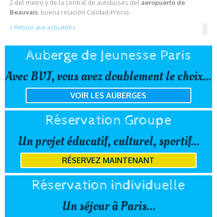
2 del metro y de la central de autobuses del
aeropuerto de
Beauvais
, buena relación Calidad-Precio.
« Retour aux actualités
Auberge de Jeunesse Paris
Avec BVJ, vous avez doublement le choix...
VOIR LES AUBERGES
Réservation Groupe
Un projet éducatif, culturel, sportif...
RÉSERVEZ MAINTENANT
Réservation individuelle
Un séjour à Paris...