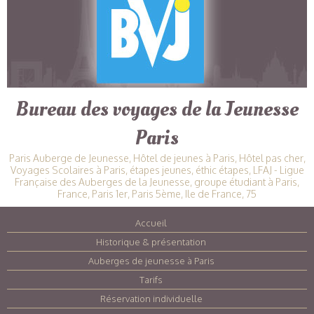
Bureau des voyages de la Jeunesse
Paris
Paris Auberge de Jeunesse, Hôtel de jeunes à Paris, Hôtel pas cher,
Voyages Scolaires à Paris, étapes jeunes, éthic étapes, LFAJ - Ligue
Française des Auberges de la Jeunesse, groupe étudiant à Paris,
France, Paris 1er, Paris 5ème, Ile de France, 75
Accueil
|
Historique & présentation
|
Auberges de jeunesse à Paris
|
Tarifs
|
Réservation individuelle
|