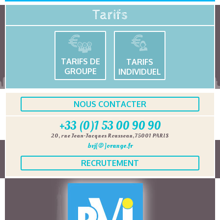
Tarifs
TARIFS DE
TARIFS
GROUPE
INDIVIDUEL
NOUS CONTACTER
+33 (0)1 53 00 90 90
20, rue Jean-Jacques Rousseau, 75001 PARIS
bvj[@]orange.fr
RECRUTEMENT