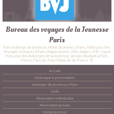
Bureau des voyages de la Jeunesse
Paris
Paris Auberge de Jeunesse, Hôtel de jeunes à Paris, Hôtel pas cher,
Voyages Scolaires à Paris, étapes jeunes, éthic étapes, LFAJ - Ligue
Française des Auberges de la Jeunesse, groupe étudiant à Paris,
France, Paris 1er, Paris 5ème, Ile de France, 75
Accueil
|
Historique & présentation
|
Auberges de jeunesse à Paris
|
Tarifs
|
Réservation individuelle
|
Réservation groupe
|
Contactez-nous
|