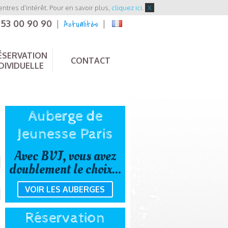
entres d'intérêt. Pour en savoir plus,
cliquez ici
.
X
 53 00 90 90
Actualités
|
|
ÉSERVATION
CONTACT
DIVIDUELLE
Auberge de
Jeunesse Paris
Avec BVJ, vous avez
doublement le choix...
VOIR LES AUBERGES
Réservation