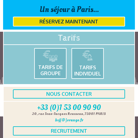
Un séjour à Paris...
RÉSERVEZ MAINTENANT
Tarifs
TARIFS DE
TARIFS
GROUPE
INDIVIDUEL
NOUS CONTACTER
+33 (0)1 53 00 90 90
20, rue Jean-Jacques Rousseau, 75001 PARIS
bvj[@]orange.fr
RECRUTEMENT