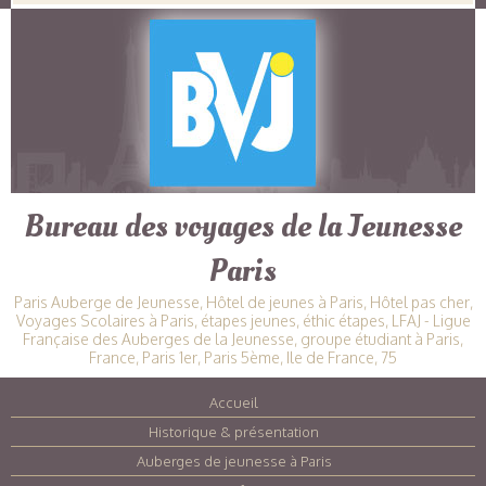
Bureau des voyages de la Jeunesse
Paris
Paris Auberge de Jeunesse, Hôtel de jeunes à Paris, Hôtel pas cher,
Voyages Scolaires à Paris, étapes jeunes, éthic étapes, LFAJ - Ligue
Française des Auberges de la Jeunesse, groupe étudiant à Paris,
France, Paris 1er, Paris 5ème, Ile de France, 75
Accueil
|
Historique & présentation
|
Auberges de jeunesse à Paris
|