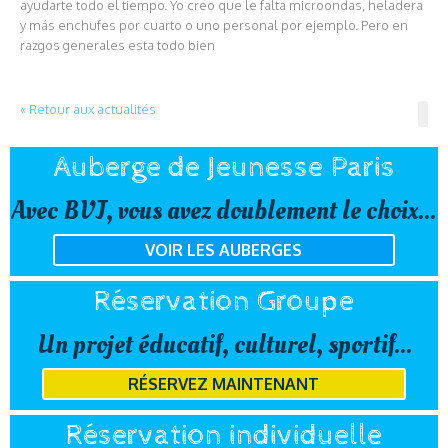
ayudarte todo el tiempo. Yo creo que le falta microondas, heladera
y más enchufes por cuarto o uno personal por ejemplo. Pero en
razgos generales esta todo bien
« Retour aux actualités
Auberge de Jeunesse Paris
Avec BVJ, vous avez doublement le choix...
VOIR LES AUBERGES
Réservation Groupe
Un projet éducatif, culturel, sportif...
RÉSERVEZ MAINTENANT
Réservation individuelle