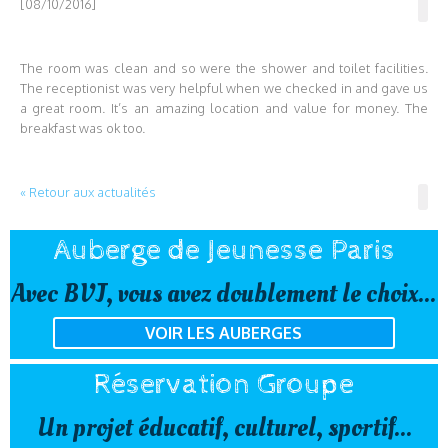
[08/10/2016]
The room was clean and so were the shower and toilet facilities.
The receptionist was very helpful when we checked in and gave us
a great room. It’s an amazing location and value for money. The
breakfast was ok too.
« Retour aux actualités
Auberge de Jeunesse Paris
Avec BVJ, vous avez doublement le choix...
VOIR LES AUBERGES
Réservation Groupe
Un projet éducatif, culturel, sportif...