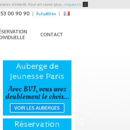
entres d'intérêt. Pour en savoir plus,
cliquez ici
.
X
 53 00 90 90
Actualités
|
|
ÉSERVATION
CONTACT
DIVIDUELLE
Auberge de
Jeunesse Paris
Avec BVJ, vous avez
doublement le choix...
VOIR LES AUBERGES
Réservation