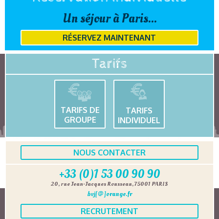
Un séjour à Paris...
RÉSERVEZ MAINTENANT
Tarifs
TARIFS DE
TARIFS
GROUPE
INDIVIDUEL
NOUS CONTACTER
+33 (0)1 53 00 90 90
20, rue Jean-Jacques Rousseau, 75001 PARIS
bvj[@]orange.fr
RECRUTEMENT