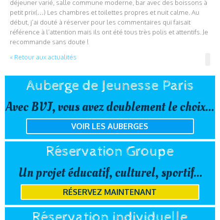
déjeuner varié, salle commune moderne, bar avec des boissons à
petit prix(…) Les chambres et toilettes propres et nuit calme. Au
début, j’ai douté à réserver pour les commentaires qui faisait
référence à l’attention mais ils ont été tous très polis et attentifs. Je
recommande sans doute !
« Retour aux actualités
Auberge de Jeunesse Paris
Avec BVJ, vous avez doublement le choix...
VOIR LES AUBERGES
Réservation Groupe
Un projet éducatif, culturel, sportif...
RÉSERVEZ MAINTENANT
Réservation individuelle