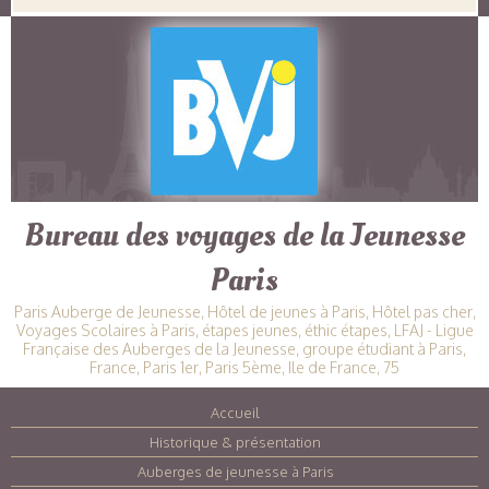
Bureau des voyages de la Jeunesse
Paris
Paris Auberge de Jeunesse, Hôtel de jeunes à Paris, Hôtel pas cher,
Voyages Scolaires à Paris, étapes jeunes, éthic étapes, LFAJ - Ligue
Française des Auberges de la Jeunesse, groupe étudiant à Paris,
France, Paris 1er, Paris 5ème, Ile de France, 75
Accueil
|
Historique & présentation
|
Auberges de jeunesse à Paris
|