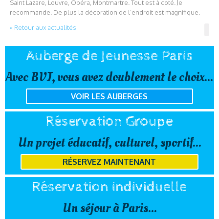
Saint Lazare, Louvre, Opéra, Montmartre. Tout est à coté. Je
recommande. De plus la décoration de l’endroit est magnifique.
« Retour aux actualités
Auberge de Jeunesse Paris
Avec BVJ, vous avez doublement le choix...
VOIR LES AUBERGES
Réservation Groupe
Un projet éducatif, culturel, sportif...
RÉSERVEZ MAINTENANT
Réservation individuelle
Un séjour à Paris...