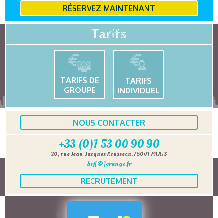
RÉSERVEZ MAINTENANT
Tarifs
TARIFS DE
TARIFS
GROUPE
INDIVIDUEL
NOUS CONTACTER
+33 (0)1 53 00 90 90
20, rue Jean-Jacques Rousseau, 75001 PARIS
bvj[@]orange.fr
RECRUTEMENT