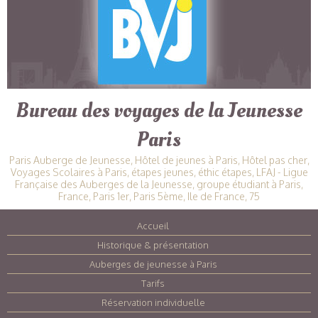
Bureau des voyages de la Jeunesse
Paris
Paris Auberge de Jeunesse, Hôtel de jeunes à Paris, Hôtel pas cher,
Voyages Scolaires à Paris, étapes jeunes, éthic étapes, LFAJ - Ligue
Française des Auberges de la Jeunesse, groupe étudiant à Paris,
France, Paris 1er, Paris 5ème, Ile de France, 75
Accueil
|
Historique & présentation
|
Auberges de jeunesse à Paris
|
Tarifs
|
Réservation individuelle
|