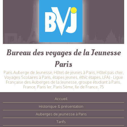
Bureau des voyages de la Jeunesse
Paris
Paris Auberge de Jeunesse, Hôtel de jeunes à Paris, Hôtel pas cher,
Voyages Scolaires à Paris, étapes jeunes, éthic étapes, LFAJ - Ligue
Française des Auberges de la Jeunesse, groupe étudiant à Paris,
France, Paris 1er, Paris 5ème, Ile de France, 75
Accueil
|
Historique & présentation
|
Auberges de jeunesse à Paris
|
Tarifs
|