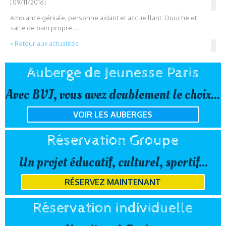
[09/11/2016]
Ambiance géniale, personne aidant et accueillant. Douche et
salle de bain propre
…
« Retour aux actualités
Auberge de Jeunesse Paris
Avec BVJ, vous avez doublement le choix...
VOIR LES AUBERGES
Réservation Groupe
Un projet éducatif, culturel, sportif...
RÉSERVEZ MAINTENANT
Réservation individuelle