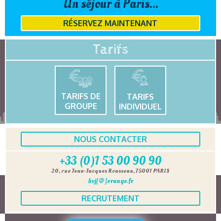
Un séjour à Paris...
RÉSERVEZ MAINTENANT
Tarifs
TARIFS DE
TARIFS
GROUPE
INDIVIDUEL
NOUS CONTACTER
+33 (0)1 53 00 90 90
20, rue Jean-Jacques Rousseau, 75001 PARIS
bvj[@]orange.fr
RECRUTEMENT