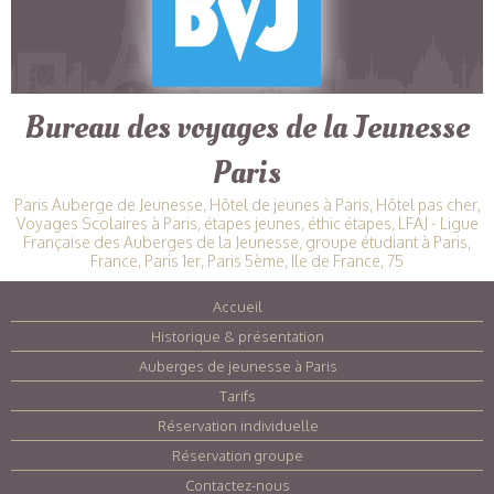
Bureau des voyages de la Jeunesse
Paris
Paris Auberge de Jeunesse, Hôtel de jeunes à Paris, Hôtel pas cher,
Voyages Scolaires à Paris, étapes jeunes, éthic étapes, LFAJ - Ligue
Française des Auberges de la Jeunesse, groupe étudiant à Paris,
France, Paris 1er, Paris 5ème, Ile de France, 75
Accueil
|
Historique & présentation
|
Auberges de jeunesse à Paris
|
Tarifs
|
Réservation individuelle
|
Réservation groupe
|
Contactez-nous
|