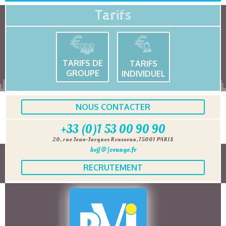
Tarifs
TARIFS DE
TARIFS
GROUPE
INDIVIDUEL
NOUS CONTACTER
+33 (0)1 53 00 90 90
20, rue Jean-Jacques Rousseau, 75001 PARIS
bvj[@]orange.fr
RECRUTEMENT