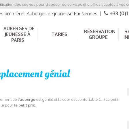
ilisation des cookies pour disposer de services et d'offres adaptés à vos c
+33 (0)1
les premières Auberges de jeunesse Parisiennes
|
AUBERGES DE
RÉSERVATION
R
JEUNESSE À
TARIFS
GROUPE
IN
PARIS
placement génial
cement de l’
auberge
est génial et la cour est confortable (…)
Le petit
ble pour le
petit prix
.