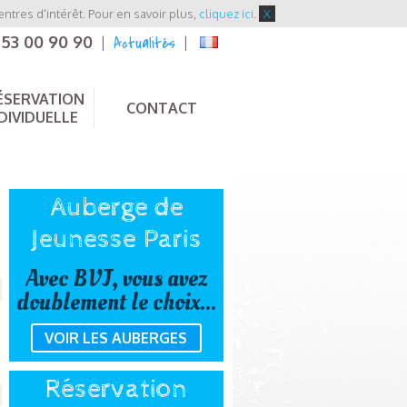
entres d'intérêt. Pour en savoir plus,
cliquez ici
.
X
 53 00 90 90
Actualités
|
|
ÉSERVATION
CONTACT
DIVIDUELLE
Auberge de
Jeunesse Paris
Avec BVJ, vous avez
doublement le choix...
VOIR LES AUBERGES
Réservation