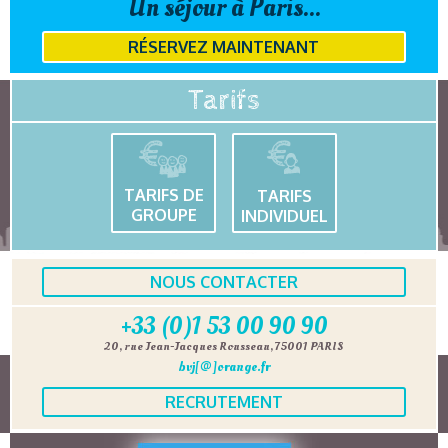
Un séjour à Paris...
RÉSERVEZ MAINTENANT
Tarifs
TARIFS DE
TARIFS
GROUPE
INDIVIDUEL
NOUS CONTACTER
+33 (0)1 53 00 90 90
20, rue Jean-Jacques Rousseau, 75001 PARIS
bvj[@]orange.fr
RECRUTEMENT