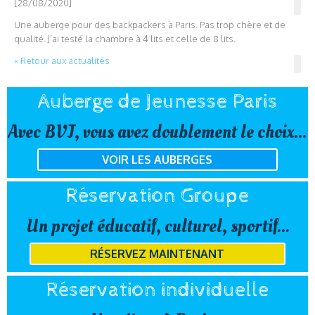
[28/08/2020]
Une auberge pour des backpackers à Paris. Pas trop chère et de
qualité. J’ai testé la chambre à 4 lits et celle de 8 lits.
« Retour aux actualités
Auberge de Jeunesse Paris
Avec BVJ, vous avez doublement le choix...
VOIR LES AUBERGES
Réservation Groupe
Un projet éducatif, culturel, sportif...
RÉSERVEZ MAINTENANT
Réservation individuelle