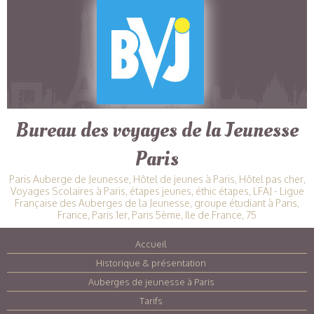
Bureau des voyages de la Jeunesse
Paris
Paris Auberge de Jeunesse, Hôtel de jeunes à Paris, Hôtel pas cher,
Voyages Scolaires à Paris, étapes jeunes, éthic étapes, LFAJ - Ligue
Française des Auberges de la Jeunesse, groupe étudiant à Paris,
France, Paris 1er, Paris 5ème, Ile de France, 75
Accueil
|
Historique & présentation
|
Auberges de jeunesse à Paris
|
Tarifs
|