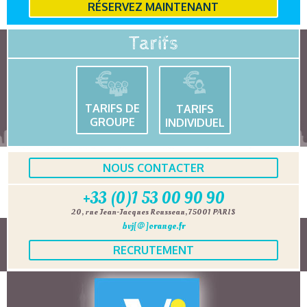
RÉSERVEZ MAINTENANT
Tarifs
TARIFS DE
TARIFS
GROUPE
INDIVIDUEL
NOUS CONTACTER
+33 (0)1 53 00 90 90
20, rue Jean-Jacques Rousseau, 75001 PARIS
bvj[@]orange.fr
RECRUTEMENT