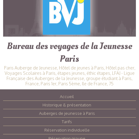
Bureau des voyages de la Jeunesse
Paris
Paris Auberge de Jeunesse, Hôtel de jeunes à Paris, Hôtel pas cher,
Voyages Scolaires à Paris, étapes jeunes, éthic étapes, LFAJ - Ligue
Française des Auberges de la Jeunesse, groupe étudiant à Paris,
France, Paris 1er, Paris 5ème, Ile de France, 75
Accueil
|
Historique & présentation
|
Auberges de jeunesse à Paris
|
Tarifs
|
Réservation individuelle
|
Réservation groupe
|