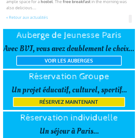
ample space for a
hostel
. The
free breakfast
in the morning was
also delicious…
« Retour aux actualités
Auberge de Jeunesse Paris
Avec BVJ, vous avez doublement le choix...
VOIR LES AUBERGES
Réservation Groupe
Un projet éducatif, culturel, sportif...
RÉSERVEZ MAINTENANT
Réservation individuelle
Un séjour à Paris...