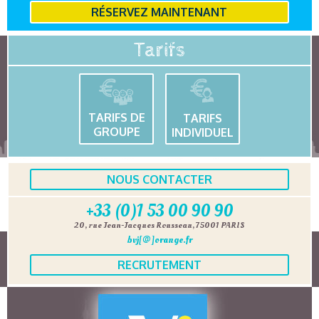
RÉSERVEZ MAINTENANT
Tarifs
TARIFS DE
TARIFS
GROUPE
INDIVIDUEL
NOUS CONTACTER
+33 (0)1 53 00 90 90
20, rue Jean-Jacques Rousseau, 75001 PARIS
bvj[@]orange.fr
RECRUTEMENT