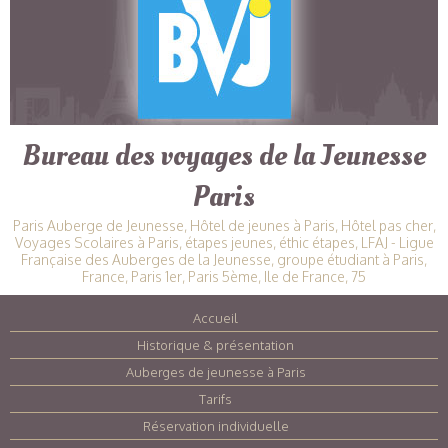
Bureau des voyages de la Jeunesse
Paris
Paris Auberge de Jeunesse, Hôtel de jeunes à Paris, Hôtel pas cher,
Voyages Scolaires à Paris, étapes jeunes, éthic étapes, LFAJ - Ligue
Française des Auberges de la Jeunesse, groupe étudiant à Paris,
France, Paris 1er, Paris 5ème, Ile de France, 75
Accueil
|
Historique & présentation
|
Auberges de jeunesse à Paris
|
Tarifs
|
Réservation individuelle
|