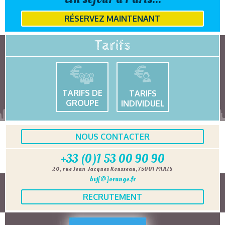
RÉSERVEZ MAINTENANT
Tarifs
TARIFS DE
TARIFS
GROUPE
INDIVIDUEL
NOUS CONTACTER
+33 (0)1 53 00 90 90
20, rue Jean-Jacques Rousseau, 75001 PARIS
bvj[@]orange.fr
RECRUTEMENT