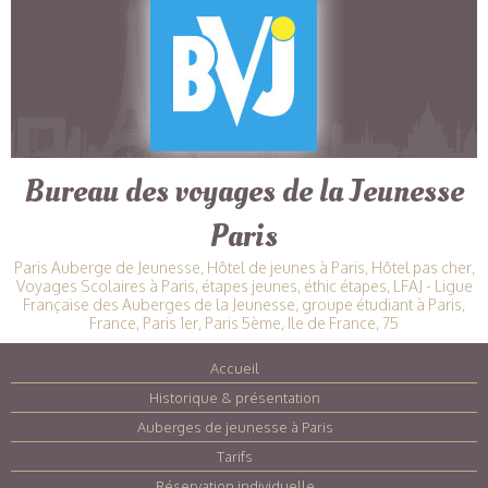
Bureau des voyages de la Jeunesse
Paris
Paris Auberge de Jeunesse, Hôtel de jeunes à Paris, Hôtel pas cher,
Voyages Scolaires à Paris, étapes jeunes, éthic étapes, LFAJ - Ligue
Française des Auberges de la Jeunesse, groupe étudiant à Paris,
France, Paris 1er, Paris 5ème, Ile de France, 75
Accueil
|
Historique & présentation
|
Auberges de jeunesse à Paris
|
Tarifs
|
Réservation individuelle
|