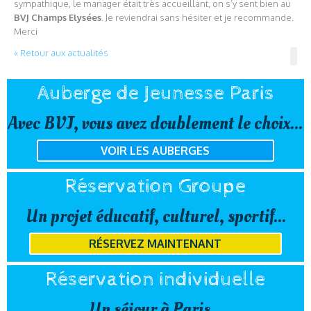
sympathique, le manager était très accueillant, on s’y sent bien au
BVJ Champs Elysées
. Je reviendrai sans hésiter et je recommande.
Merci
« Retour aux actualités
Auberge de Jeunesse Paris
Avec BVJ, vous avez doublement le choix...
VOIR LES AUBERGES
Réservation Groupe
Un projet éducatif, culturel, sportif...
RÉSERVEZ MAINTENANT
Réservation individuelle
Un séjour à Paris...