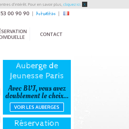
entres d'intérêt. Pour en savoir plus,
cliquez ici
.
X
 53 00 90 90
Actualités
|
|
ÉSERVATION
CONTACT
DIVIDUELLE
Auberge de
Jeunesse Paris
Avec BVJ, vous avez
doublement le choix...
VOIR LES AUBERGES
Réservation