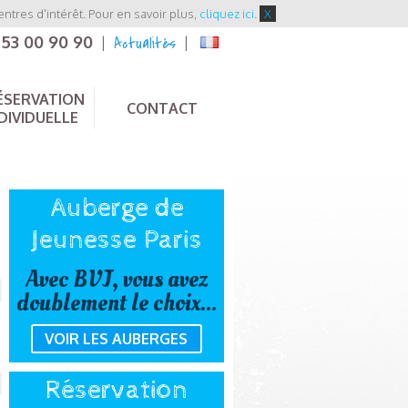
entres d'intérêt. Pour en savoir plus,
cliquez ici
.
X
 53 00 90 90
Actualités
|
|
ÉSERVATION
CONTACT
DIVIDUELLE
Auberge de
Jeunesse Paris
Avec BVJ, vous avez
doublement le choix...
VOIR LES AUBERGES
Réservation