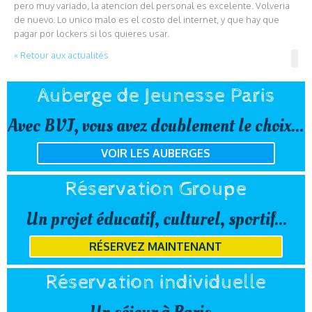
pero muy variado, la atencion del personal es excelente. Volveria
de nuevo. Lo unico malo es el costo del internet, y que hay que
pagar por lockers si los quieres usar.
« Retour aux actualités
Auberge de Jeunesse Paris
Avec BVJ, vous avez doublement le choix...
VOIR LES AUBERGES
Réservation Groupe
Un projet éducatif, culturel, sportif...
RÉSERVEZ MAINTENANT
Réservation individuelle