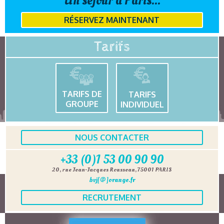
Un séjour à Paris...
RÉSERVEZ MAINTENANT
Tarifs
TARIFS DE
TARIFS
GROUPE
INDIVIDUEL
NOUS CONTACTER
+33 (0)1 53 00 90 90
20, rue Jean-Jacques Rousseau, 75001 PARIS
bvj[@]orange.fr
RECRUTEMENT