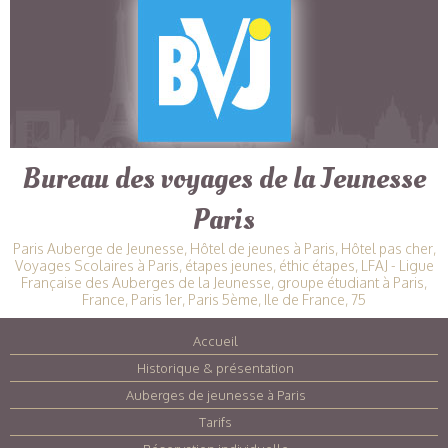
Bureau des voyages de la Jeunesse
Paris
Paris Auberge de Jeunesse, Hôtel de jeunes à Paris, Hôtel pas cher,
Voyages Scolaires à Paris, étapes jeunes, éthic étapes, LFAJ - Ligue
Française des Auberges de la Jeunesse, groupe étudiant à Paris,
France, Paris 1er, Paris 5ème, Ile de France, 75
Accueil
|
Historique & présentation
|
Auberges de jeunesse à Paris
|
Tarifs
|