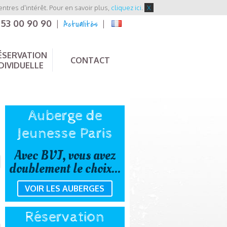
entres d'intérêt. Pour en savoir plus,
cliquez ici
.
X
 53 00 90 90
Actualités
|
|
ÉSERVATION
CONTACT
DIVIDUELLE
Auberge de
Jeunesse Paris
Avec BVJ, vous avez
doublement le choix...
VOIR LES AUBERGES
Réservation