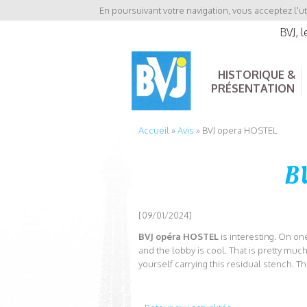
En poursuivant votre navigation, vous acceptez l'ut
BVJ, 
HISTORIQUE &
PRÉSENTATION
Accueil
»
Avis
»
BVJ opera HOSTEL
B
[09/01/2024]
BVJ opéra HOSTEL
is interesting. On o
and the lobby is cool. That is pretty much 
yourself carrying this residual stench. 