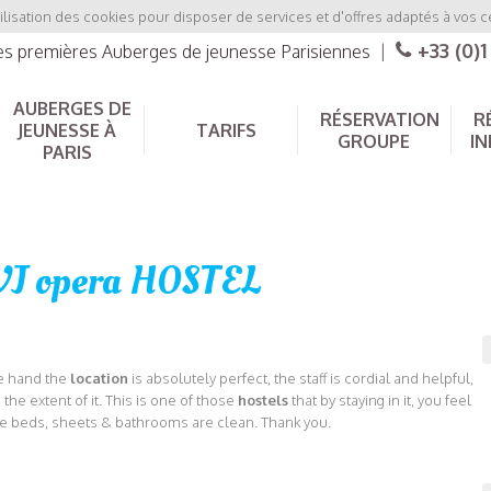
ilisation des cookies pour disposer de services et d'offres adaptés à vos c
+33 (0)1
les premières Auberges de jeunesse Parisiennes
|
AUBERGES DE
RÉSERVATION
R
JEUNESSE À
TARIFS
GROUPE
IN
PARIS
VJ opera HOSTEL
ne hand the
location
is absolutely perfect, the staff is cordial and helpful,
the extent of it. This is one of those
hostels
that by staying in it, you feel
The beds, sheets & bathrooms are clean. Thank you.