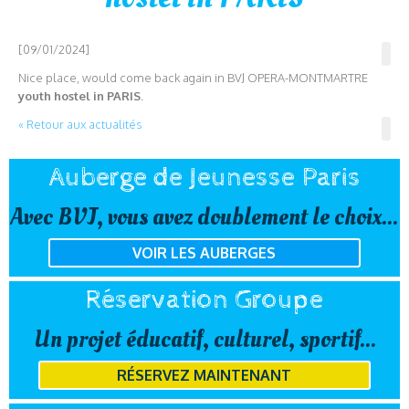
[09/01/2024]
Nice place, would come back again in BVJ OPERA-MONTMARTRE
youth hostel in PARIS
.
« Retour aux actualités
Auberge de Jeunesse Paris
Avec BVJ, vous avez doublement le choix...
VOIR LES AUBERGES
Réservation Groupe
Un projet éducatif, culturel, sportif...
RÉSERVEZ MAINTENANT