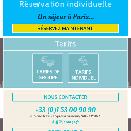
Réservation individuelle
Un séjour à Paris...
RÉSERVEZ MAINTENANT
Tarifs
TARIFS DE
TARIFS
GROUPE
INDIVIDUEL
NOUS CONTACTER
+33 (0)1 53 00 90 90
20, rue Jean-Jacques Rousseau, 75001 PARIS
bvj[@]orange.fr