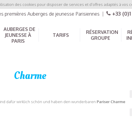
ilisation des cookies pour disposer de services et d'offres adaptés à vos c
+33 (0)1
les premières Auberges de jeunesse Parisiennes
|
AUBERGES DE
RÉSERVATION
R
JEUNESSE À
TARIFS
GROUPE
IN
PARIS
Charme
 sind dafür wirklich schön und haben den wunderbaren
Pariser Charme