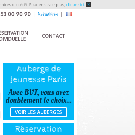
entres d'intérêt. Pour en savoir plus,
cliquez ici
.
X
 53 00 90 90
Actualités
|
|
ÉSERVATION
CONTACT
DIVIDUELLE
Auberge de
Jeunesse Paris
Avec BVJ, vous avez
doublement le choix...
VOIR LES AUBERGES
Réservation