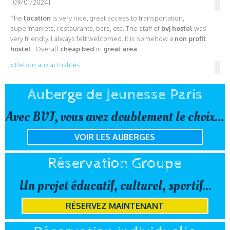
[09/01/2024]
The
location
is very nice, great access to transportation,
supermarkets, restaurants, bars, etc. The staff of
bvj hostel
was
very friendly. I always felt welcomed. It is somehow a
non profit
hostel
. Overall
cheap bed
in
great area
.
« Retour aux actualités
Auberge de Jeunesse Paris
Avec BVJ, vous avez doublement le choix...
VOIR LES AUBERGES
Réservation Groupe
Un projet éducatif, culturel, sportif...
RÉSERVEZ MAINTENANT