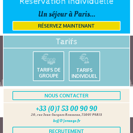
Réservation individuelle
Un séjour à Paris...
RÉSERVEZ MAINTENANT
Tarifs
TARIFS DE
TARIFS
GROUPE
INDIVIDUEL
NOUS CONTACTER
+33 (0)1 53 00 90 90
20, rue Jean-Jacques Rousseau, 75001 PARIS
bvj[@]orange.fr
RECRUTEMENT