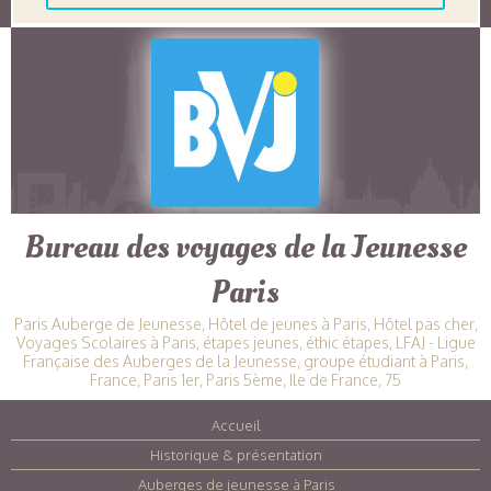
Bureau des voyages de la Jeunesse
Paris
Paris Auberge de Jeunesse, Hôtel de jeunes à Paris, Hôtel pas cher,
Voyages Scolaires à Paris, étapes jeunes, éthic étapes, LFAJ - Ligue
Française des Auberges de la Jeunesse, groupe étudiant à Paris,
France, Paris 1er, Paris 5ème, Ile de France, 75
Accueil
|
Historique & présentation
|
Auberges de jeunesse à Paris
|