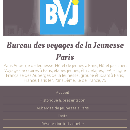
Bureau des voyages de la Jeunesse
Paris
Paris Auberge de Jeunesse, Hôtel de jeunes à Paris, Hôtel pas cher,
Voyages Scolaires à Paris, étapes jeunes, éthic étapes, LFAJ - Ligue
Française des Auberges de la Jeunesse, groupe étudiant à Paris,
France, Paris 1er, Paris 5ème, Ile de France, 75
Accueil
|
Historique & présentation
|
Auberges de jeunesse à Paris
|
Tarifs
|
Réservation individuelle
|