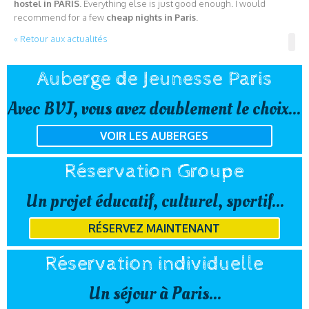
hostel in PARIS
. Everything else is just good enough. I would
recommend for a few
cheap nights in Paris
.
« Retour aux actualités
Auberge de Jeunesse Paris
Avec BVJ, vous avez doublement le choix...
VOIR LES AUBERGES
Réservation Groupe
Un projet éducatif, culturel, sportif...
RÉSERVEZ MAINTENANT
Réservation individuelle
Un séjour à Paris...