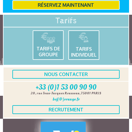
RÉSERVEZ MAINTENANT
Tarifs
TARIFS DE
TARIFS
GROUPE
INDIVIDUEL
NOUS CONTACTER
+33 (0)1 53 00 90 90
20, rue Jean-Jacques Rousseau, 75001 PARIS
bvj[@]orange.fr
RECRUTEMENT