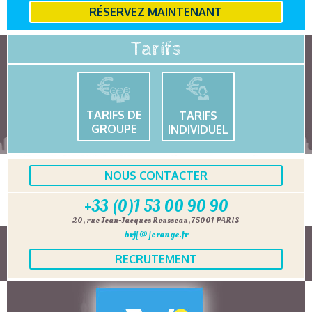
RÉSERVEZ MAINTENANT
Tarifs
TARIFS DE
TARIFS
GROUPE
INDIVIDUEL
NOUS CONTACTER
+33 (0)1 53 00 90 90
20, rue Jean-Jacques Rousseau, 75001 PARIS
bvj[@]orange.fr
RECRUTEMENT