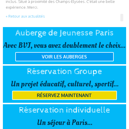
inclus. Situé à proximité des Champs-Élysées. C’était une belle
expérience. Merci.
« Retour aux actualités
Auberge de Jeunesse Paris
Avec BVJ, vous avez doublement le choix...
VOIR LES AUBERGES
Réservation Groupe
Un projet éducatif, culturel, sportif...
RÉSERVEZ MAINTENANT
Réservation individuelle
Un séjour à Paris...