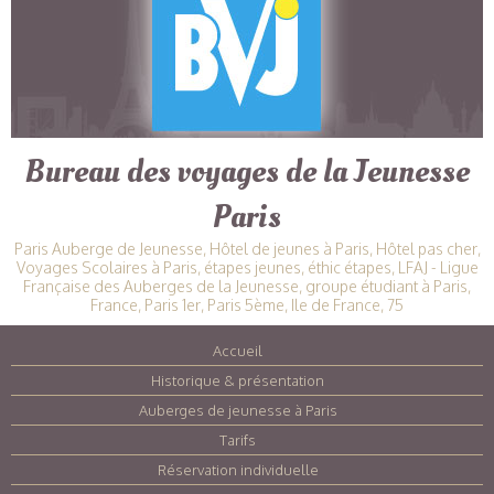
Bureau des voyages de la Jeunesse
Paris
Paris Auberge de Jeunesse, Hôtel de jeunes à Paris, Hôtel pas cher,
Voyages Scolaires à Paris, étapes jeunes, éthic étapes, LFAJ - Ligue
Française des Auberges de la Jeunesse, groupe étudiant à Paris,
France, Paris 1er, Paris 5ème, Ile de France, 75
Accueil
|
Historique & présentation
|
Auberges de jeunesse à Paris
|
Tarifs
|
Réservation individuelle
|