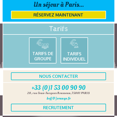
Un séjour à Paris...
RÉSERVEZ MAINTENANT
Tarifs
TARIFS DE
TARIFS
GROUPE
INDIVIDUEL
NOUS CONTACTER
+33 (0)1 53 00 90 90
20, rue Jean-Jacques Rousseau, 75001 PARIS
bvj[@]orange.fr
RECRUTEMENT