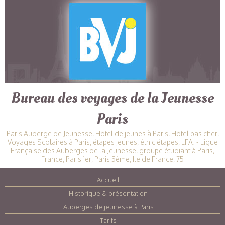
Bureau des voyages de la Jeunesse
Paris
Paris Auberge de Jeunesse, Hôtel de jeunes à Paris, Hôtel pas cher,
Voyages Scolaires à Paris, étapes jeunes, éthic étapes, LFAJ - Ligue
Française des Auberges de la Jeunesse, groupe étudiant à Paris,
France, Paris 1er, Paris 5ème, Ile de France, 75
Accueil
|
Historique & présentation
|
Auberges de jeunesse à Paris
|
Tarifs
|