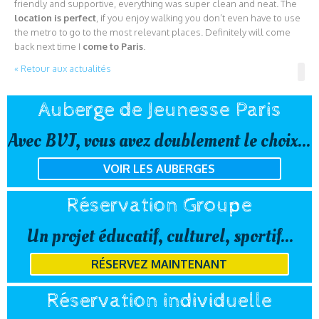
friendly and supportive, everything was super clean and neat. The
location is perfect
, if you enjoy walking you don’t even have to use
the metro to go to the most relevant places. Definitely will come
back next time I
come to Paris
.
« Retour aux actualités
Auberge de Jeunesse Paris
Avec BVJ, vous avez doublement le choix...
VOIR LES AUBERGES
Réservation Groupe
Un projet éducatif, culturel, sportif...
RÉSERVEZ MAINTENANT
Réservation individuelle