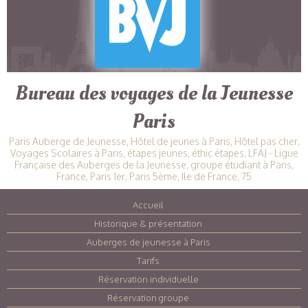
Bureau des voyages de la Jeunesse
Paris
Paris Auberge de Jeunesse, Hôtel de jeunes à Paris, Hôtel pas cher,
Voyages Scolaires à Paris, étapes jeunes, éthic étapes, LFAJ - Ligue
Française des Auberges de la Jeunesse, groupe étudiant à Paris,
France, Paris 1er, Paris 5ème, Ile de France, 75
Accueil
|
Historique & présentation
|
Auberges de jeunesse à Paris
|
Tarifs
|
Réservation individuelle
|
Réservation groupe
|