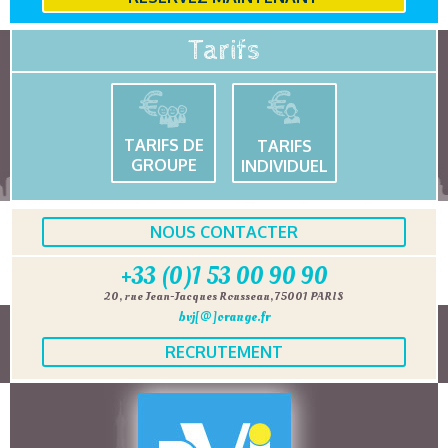
Tarifs
TARIFS DE
TARIFS
GROUPE
INDIVIDUEL
NOUS CONTACTER
+33 (0)1 53 00 90 90
20, rue Jean-Jacques Rousseau, 75001 PARIS
bvj[@]orange.fr
RECRUTEMENT