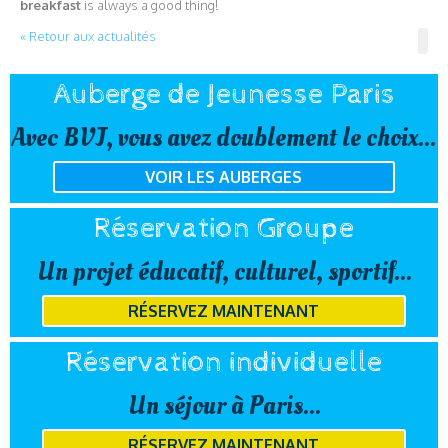
breakfast
is always a good thing!
« Retour aux actualités
Auberge de Jeunesse Paris
Avec BVJ, vous avez doublement le choix...
VOIR LES AUBERGES
Réservation Groupe
Un projet éducatif, culturel, sportif...
RÉSERVEZ MAINTENANT
Réservation individuelle
Un séjour à Paris...
RÉSERVEZ MAINTENANT