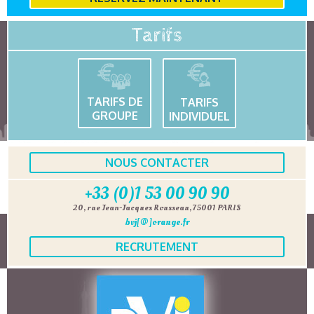
Tarifs
TARIFS DE
TARIFS
GROUPE
INDIVIDUEL
NOUS CONTACTER
+33 (0)1 53 00 90 90
20, rue Jean-Jacques Rousseau, 75001 PARIS
bvj[@]orange.fr
RECRUTEMENT