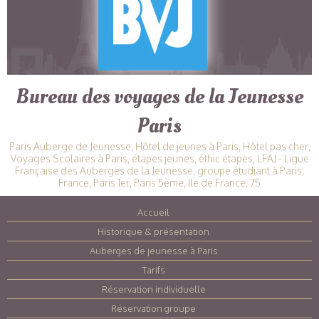
Bureau des voyages de la Jeunesse
Paris
Paris Auberge de Jeunesse, Hôtel de jeunes à Paris, Hôtel pas cher,
Voyages Scolaires à Paris, étapes jeunes, éthic étapes, LFAJ - Ligue
Française des Auberges de la Jeunesse, groupe étudiant à Paris,
France, Paris 1er, Paris 5ème, Ile de France, 75
Accueil
|
Historique & présentation
|
Auberges de jeunesse à Paris
|
Tarifs
|
Réservation individuelle
|
Réservation groupe
|