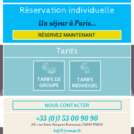
Réservation individuelle
Un séjour à Paris...
RÉSERVEZ MAINTENANT
Tarifs
TARIFS DE
TARIFS
GROUPE
INDIVIDUEL
NOUS CONTACTER
+33 (0)1 53 00 90 90
20, rue Jean-Jacques Rousseau, 75001 PARIS
bvj[@]orange.fr