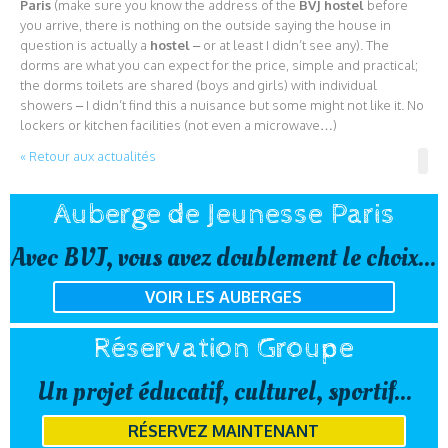
Paris
(make sure you know the address of the
BVJ hostel
before
you arrive, there is nothing on the outside saying the house in
question is actually a
hostel
– or at least I didn’t see any). The
dorms are what you can expect for the price, simple and practical;
the dorms toilets are shared (boys and girls) with individual
showers – I didn’t find this a nuisance but some might not like it. No
lockers or kitchen facilities (not even a microwave…)
« Retour aux actualités
Auberge de Jeunesse Paris
Avec BVJ, vous avez doublement le choix...
VOIR LES AUBERGES
Réservation Groupe
Un projet éducatif, culturel, sportif...
RÉSERVEZ MAINTENANT