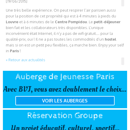
[19/06/2015]
Une très belle expérience. On peut respirer l’air parisien aussi
pour la position de cet propriété qui est à 4 minutes à pieds du
Louvre
et à 6 minutes de le
Centre Pompidou
. Le
petit-déjeuner
bien fait et les collaborateurs très disponibles. L’unique
inconvénient était Internet, il n’y a pas de wifi gratuit… pour la
qualité-prix, oui ! Il ne a pas toutes les commodités d’un
hostel
mais si on est un petit peu flexibles, ça marche bien. Enjoy your self
in
Paris
!
« Retour aux actualités
Auberge de Jeunesse Paris
Avec BVJ, vous avez doublement le choix...
VOIR LES AUBERGES
Réservation Groupe
Un projet éducatif, culturel, sportif...