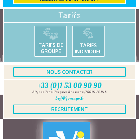
Tarifs
TARIFS DE
TARIFS
GROUPE
INDIVIDUEL
NOUS CONTACTER
+33 (0)1 53 00 90 90
20, rue Jean-Jacques Rousseau, 75001 PARIS
bvj[@]orange.fr
RECRUTEMENT