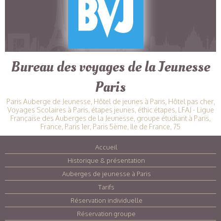
Bureau des voyages de la Jeunesse
Paris
Paris Auberge de Jeunesse, Hôtel de jeunes à Paris, Hôtel pas cher,
Voyages Scolaires à Paris, étapes jeunes, éthic étapes, LFAJ - Ligue
Française des Auberges de la Jeunesse, groupe étudiant à Paris,
France, Paris 1er, Paris 5ème, Ile de France, 75
Accueil
|
Historique & présentation
|
Auberges de jeunesse à Paris
|
Tarifs
|
Réservation individuelle
|
Réservation groupe
|