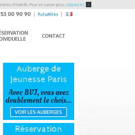
entres d'intérêt. Pour en savoir plus,
cliquez ici
.
X
 53 00 90 90
Actualités
|
|
ÉSERVATION
CONTACT
DIVIDUELLE
Auberge de
Jeunesse Paris
Avec BVJ, vous avez
doublement le choix...
VOIR LES AUBERGES
Réservation