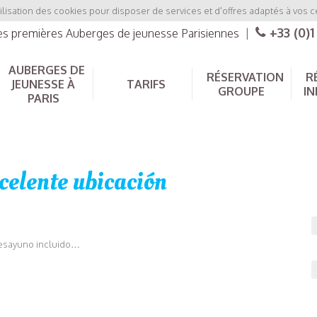
ilisation des cookies pour disposer de services et d'offres adaptés à vos c
+33 (0)1
les premières Auberges de jeunesse Parisiennes
|
AUBERGES DE
RÉSERVATION
R
JEUNESSE À
TARIFS
GROUPE
IN
PARIS
celente ubicación
desayuno incluido…