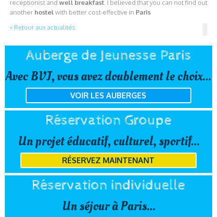
receptionist and
well breakfast
. I believed that you can not find out
another
hostel
with better cost-effective in
Paris
« Retour aux actualités
Auberge de Jeunesse Paris
Avec BVJ, vous avez doublement le choix...
VOIR LES AUBERGES
Réservation Groupe
Un projet éducatif, culturel, sportif...
RÉSERVEZ MAINTENANT
Réservation individuelle
Un séjour à Paris...