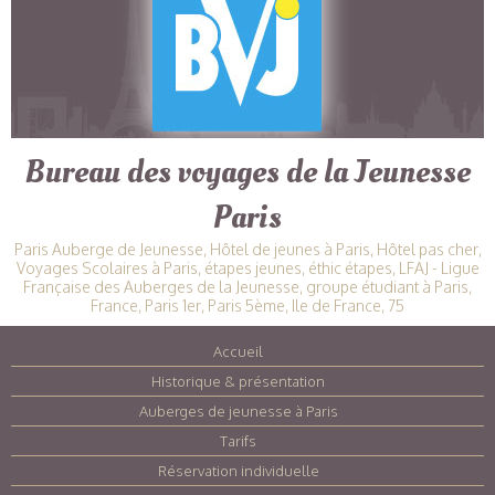
Bureau des voyages de la Jeunesse
Paris
Paris Auberge de Jeunesse, Hôtel de jeunes à Paris, Hôtel pas cher,
Voyages Scolaires à Paris, étapes jeunes, éthic étapes, LFAJ - Ligue
Française des Auberges de la Jeunesse, groupe étudiant à Paris,
France, Paris 1er, Paris 5ème, Ile de France, 75
Accueil
|
Historique & présentation
|
Auberges de jeunesse à Paris
|
Tarifs
|
Réservation individuelle
|