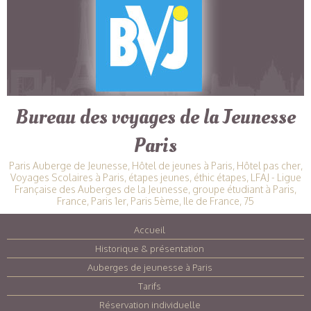
Bureau des voyages de la Jeunesse
Paris
Paris Auberge de Jeunesse, Hôtel de jeunes à Paris, Hôtel pas cher,
Voyages Scolaires à Paris, étapes jeunes, éthic étapes, LFAJ - Ligue
Française des Auberges de la Jeunesse, groupe étudiant à Paris,
France, Paris 1er, Paris 5ème, Ile de France, 75
Accueil
|
Historique & présentation
|
Auberges de jeunesse à Paris
|
Tarifs
|
Réservation individuelle
|