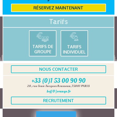
RÉSERVEZ MAINTENANT
Tarifs
TARIFS DE
TARIFS
GROUPE
INDIVIDUEL
NOUS CONTACTER
+33 (0)1 53 00 90 90
20, rue Jean-Jacques Rousseau, 75001 PARIS
bvj[@]orange.fr
RECRUTEMENT