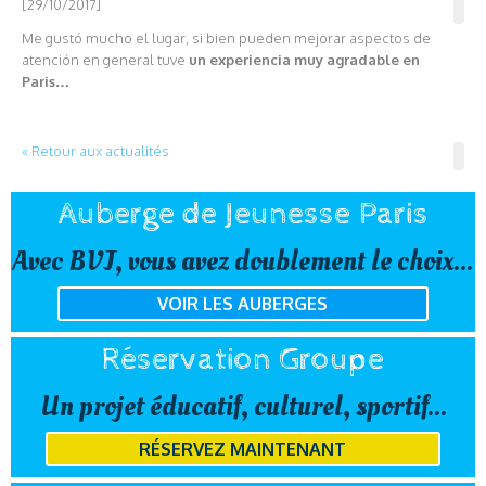
[29/10/2017]
Me gustó mucho el lugar, si bien pueden mejorar aspectos de
atención en general tuve
un experiencia muy agradable en
Paris…
« Retour aux actualités
Auberge de Jeunesse Paris
Avec BVJ, vous avez doublement le choix...
VOIR LES AUBERGES
Réservation Groupe
Un projet éducatif, culturel, sportif...
RÉSERVEZ MAINTENANT