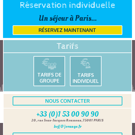
Réservation individuelle
Un séjour à Paris...
RÉSERVEZ MAINTENANT
Tarifs
TARIFS DE
TARIFS
GROUPE
INDIVIDUEL
NOUS CONTACTER
+33 (0)1 53 00 90 90
20, rue Jean-Jacques Rousseau, 75001 PARIS
bvj[@]orange.fr