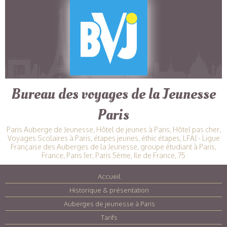
Bureau des voyages de la Jeunesse
Paris
Paris Auberge de Jeunesse, Hôtel de jeunes à Paris, Hôtel pas cher,
Voyages Scolaires à Paris, étapes jeunes, éthic étapes, LFAJ - Ligue
Française des Auberges de la Jeunesse, groupe étudiant à Paris,
France, Paris 1er, Paris 5ème, Ile de France, 75
Accueil
|
Historique & présentation
|
Auberges de jeunesse à Paris
|
Tarifs
|