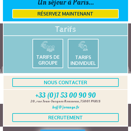
Un séjour à Paris...
RÉSERVEZ MAINTENANT
Tarifs
TARIFS DE
TARIFS
GROUPE
INDIVIDUEL
NOUS CONTACTER
+33 (0)1 53 00 90 90
20, rue Jean-Jacques Rousseau, 75001 PARIS
bvj[@]orange.fr
RECRUTEMENT