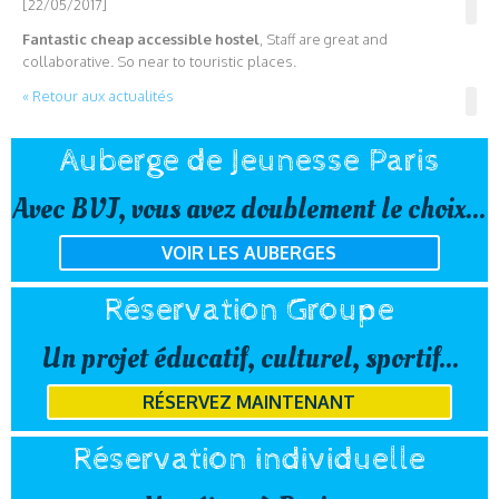
[22/05/2017]
Fantastic cheap accessible hostel
, Staff are great and
collaborative. So near to touristic places.
« Retour aux actualités
Auberge de Jeunesse Paris
Avec BVJ, vous avez doublement le choix...
VOIR LES AUBERGES
Réservation Groupe
Un projet éducatif, culturel, sportif...
RÉSERVEZ MAINTENANT
Réservation individuelle