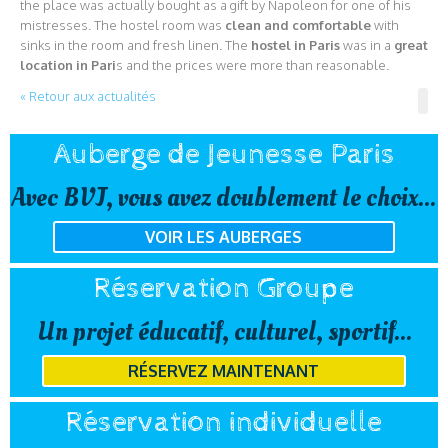
the place was actually bought as a gift by Napoleon for one of his
mistresses. The hostel room was
clean and comfortable
with
sinks in the room and fresh linen. The
hostel in Paris
was in a
great
location in Pari
s and the prices were more than reasonable.
« Retour aux actualités
Auberge de Jeunesse Paris
Avec BVJ, vous avez doublement le choix...
VOIR LES AUBERGES
Réservation Groupe
Un projet éducatif, culturel, sportif...
RÉSERVEZ MAINTENANT
Réservation individuelle