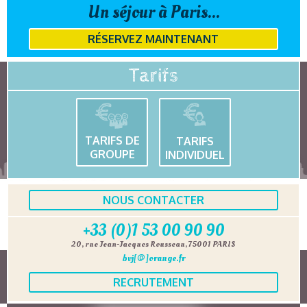
Un séjour à Paris...
RÉSERVEZ MAINTENANT
Tarifs
TARIFS DE
TARIFS
GROUPE
INDIVIDUEL
NOUS CONTACTER
+33 (0)1 53 00 90 90
20, rue Jean-Jacques Rousseau, 75001 PARIS
bvj[@]orange.fr
RECRUTEMENT