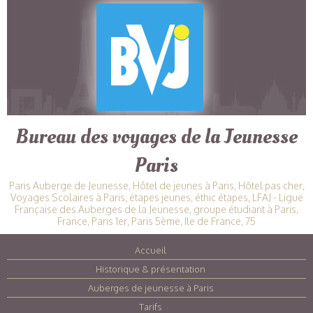
Bureau des voyages de la Jeunesse
Paris
Paris Auberge de Jeunesse, Hôtel de jeunes à Paris, Hôtel pas cher,
Voyages Scolaires à Paris, étapes jeunes, éthic étapes, LFAJ - Ligue
Française des Auberges de la Jeunesse, groupe étudiant à Paris,
France, Paris 1er, Paris 5ème, Ile de France, 75
Accueil
|
Historique & présentation
|
Auberges de jeunesse à Paris
|
Tarifs
|