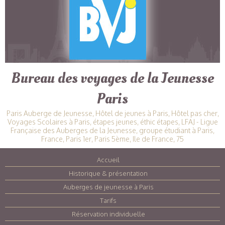
Bureau des voyages de la Jeunesse
Paris
Paris Auberge de Jeunesse, Hôtel de jeunes à Paris, Hôtel pas cher,
Voyages Scolaires à Paris, étapes jeunes, éthic étapes, LFAJ - Ligue
Française des Auberges de la Jeunesse, groupe étudiant à Paris,
France, Paris 1er, Paris 5ème, Ile de France, 75
Accueil
|
Historique & présentation
|
Auberges de jeunesse à Paris
|
Tarifs
|
Réservation individuelle
|