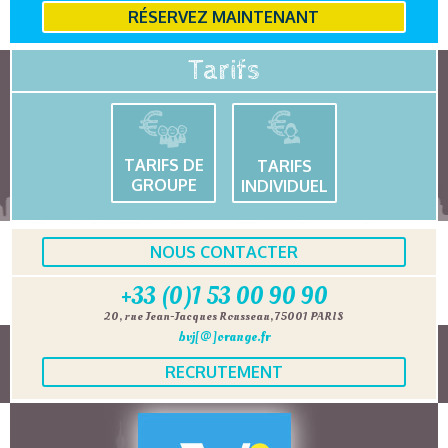
RÉSERVEZ MAINTENANT
Tarifs
TARIFS DE
TARIFS
GROUPE
INDIVIDUEL
NOUS CONTACTER
+33 (0)1 53 00 90 90
20, rue Jean-Jacques Rousseau, 75001 PARIS
bvj[@]orange.fr
RECRUTEMENT