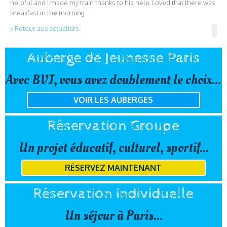
helpful and I made my train thanks to his help. Loved that there was
breakfast in the morning.
« Retour aux actualités
Auberge de Jeunesse Paris
Avec BVJ, vous avez doublement le choix...
VOIR LES AUBERGES
Réservation Groupe
Un projet éducatif, culturel, sportif...
RÉSERVEZ MAINTENANT
Réservation individuelle
Un séjour à Paris...