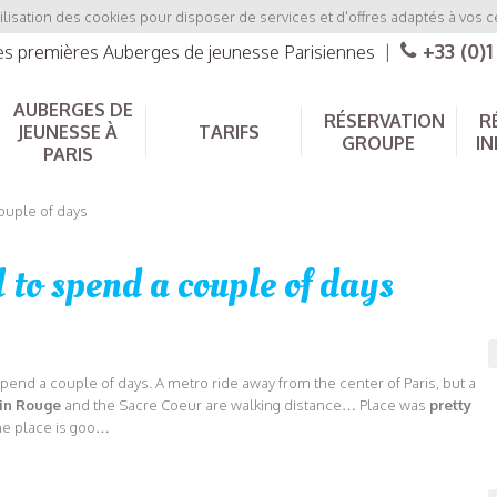
ilisation des cookies pour disposer de services et d'offres adaptés à vos c
+33 (0)1
les premières Auberges de jeunesse Parisiennes
|
AUBERGES DE
RÉSERVATION
R
JEUNESSE À
TARIFS
GROUPE
IN
PARIS
ouple of days
 to spend a couple of days
spend a couple of days. A metro ride away from the center of Paris, but a
in Rouge
and the Sacre Coeur are walking distance… Place was
pretty
the place is goo…