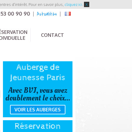
entres d'intérêt. Pour en savoir plus,
cliquez ici
.
X
 53 00 90 90
Actualités
|
|
ÉSERVATION
CONTACT
DIVIDUELLE
Auberge de
Jeunesse Paris
Avec BVJ, vous avez
doublement le choix...
VOIR LES AUBERGES
Réservation