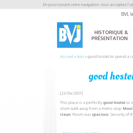
En poursuivant votre navigation, vous acceptez l'ut
BVJ, 
HISTORIQUE &
PRÉSENTATION
Accueil
»
Avis
»
good hostel to spend a c
good hostel
[23/06/2017]
This place is a perfectly
good hostel
to 
short walk away from a metro stop.
Moul
clean
. Room was
spacious
. Security of 