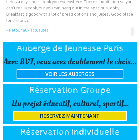
times a day since it took you everywhere. There’s no kitchen so you
can’t really cook, but you can hang out in the spacious lobby.
Breakfast is good with a lot of bread options and juices! Good place
for the price.
« Retour aux actualités
Auberge de Jeunesse Paris
Avec BVJ, vous avez doublement le choix...
VOIR LES AUBERGES
Réservation Groupe
Un projet éducatif, culturel, sportif...
RÉSERVEZ MAINTENANT
Réservation individuelle