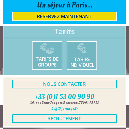
Un séjour à Paris...
RÉSERVEZ MAINTENANT
Tarifs
TARIFS DE
TARIFS
GROUPE
INDIVIDUEL
NOUS CONTACTER
+33 (0)1 53 00 90 90
20, rue Jean-Jacques Rousseau, 75001 PARIS
bvj[@]orange.fr
RECRUTEMENT