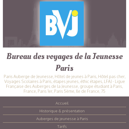
Bureau des voyages de la Jeunesse
Paris
Paris Auberge de Jeunesse, Hôtel de jeunes à Paris, Hôtel pas cher,
Voyages Scolaires à Paris, étapes jeunes, éthic étapes, LFAJ - Ligue
Française des Auberges de la Jeunesse, groupe étudiant à Paris,
France, Paris 1er, Paris 5ème, Ile de France, 75
Accueil
|
Historique & présentation
|
Auberges de jeunesse à Paris
|
Tarifs
|