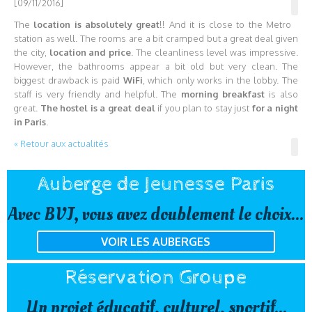
[09/11/2016]
The
location is absolutely great
!! And it is close to the Metro
station as well. The rooms are a bit cramped but a great deal given
the city,
location and price
. The cleanliness level was impressive.
However, the bathrooms appear a bit old but very clean. The
biggest drawback is paid
WiFi
, which only works in the lobby. The
staff is very friendly and helpful. The
morning breakfast
is also
great.
The hostel is a great deal
if you plan to stay just
for a night
in Paris
.
« Retour aux actualités
Auberge de Jeunesse Paris
Avec BVJ, vous avez doublement le choix...
VOIR LES AUBERGES
Réservation Groupe
Un projet éducatif, culturel, sportif...