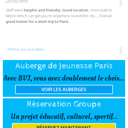
[23/06/2017]
Staff were
helpful and friendly
.
Good location
, short walk to
Metro which can get you to anywhere round the city… Overall
great hostel for a short trip to Paris.
« Retour aux actualités
Auberge de Jeunesse Paris
Avec BVJ, vous avez doublement le choix...
VOIR LES AUBERGES
Réservation Groupe
Un projet éducatif, culturel, sportif...
RÉSERVEZ MAINTENANT