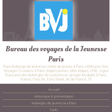
Bureau des voyages de la Jeunesse
Paris
Paris Auberge de Jeunesse, Hôtel de jeunes à Paris, Hôtel pas cher,
Voyages Scolaires à Paris, étapes jeunes, éthic étapes, LFAJ - Ligue
Française des Auberges de la Jeunesse, groupe étudiant à Paris,
France, Paris 1er, Paris 5ème, Ile de France, 75
Accueil
|
Historique & présentation
|
Auberges de jeunesse à Paris
|
Tarifs
|