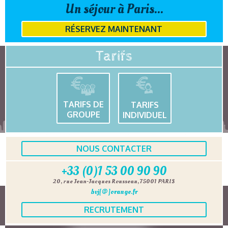
Un séjour à Paris...
RÉSERVEZ MAINTENANT
Tarifs
TARIFS DE
TARIFS
GROUPE
INDIVIDUEL
NOUS CONTACTER
+33 (0)1 53 00 90 90
20, rue Jean-Jacques Rousseau, 75001 PARIS
bvj[@]orange.fr
RECRUTEMENT