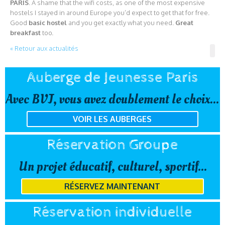
PARIS
. A shame that the wifi costs, as one of the most expensive
hostels I stayed in around Europe you’d expect to get that for free.
Good
basic hostel
and you get exactly what you need.
Great
breakfast
too.
« Retour aux actualités
Auberge de Jeunesse Paris
Avec BVJ, vous avez doublement le choix...
VOIR LES AUBERGES
Réservation Groupe
Un projet éducatif, culturel, sportif...
RÉSERVEZ MAINTENANT
Réservation individuelle