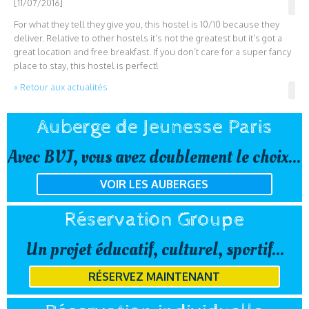
[11/07/2016]
For what they tell they give you, this hostel is 10/10 because they
deliver. Relative to other hostels it’s not the greatest but it’s got a
great location and free breakfast. If you don’t care for a super fancy
place to stay, this hostel is perfect!
« Retour aux actualités
Auberge de Jeunesse Paris
Avec BVJ, vous avez doublement le choix...
VOIR LES AUBERGES
Réservation Groupe
Un projet éducatif, culturel, sportif...
RÉSERVEZ MAINTENANT