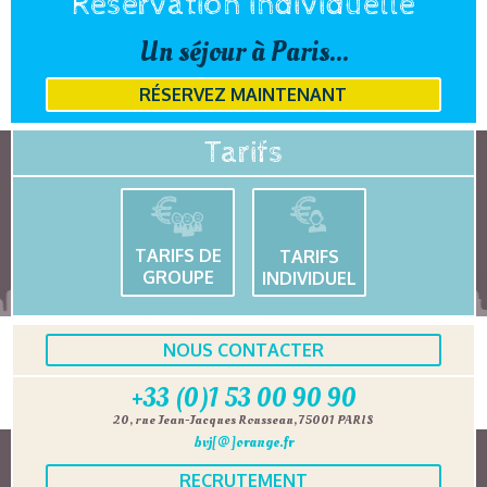
Réservation individuelle
Un séjour à Paris...
RÉSERVEZ MAINTENANT
Tarifs
TARIFS DE
TARIFS
GROUPE
INDIVIDUEL
NOUS CONTACTER
+33 (0)1 53 00 90 90
20, rue Jean-Jacques Rousseau, 75001 PARIS
bvj[@]orange.fr
RECRUTEMENT