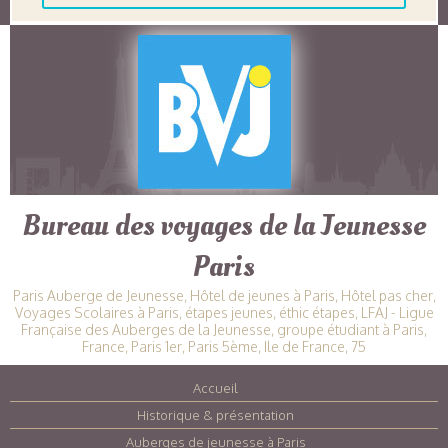
Bureau des voyages de la Jeunesse
Paris
Paris Auberge de Jeunesse, Hôtel de jeunes à Paris, Hôtel pas cher,
Voyages Scolaires à Paris, étapes jeunes, éthic étapes, LFAJ - Ligue
Française des Auberges de la Jeunesse, groupe étudiant à Paris,
France, Paris 1er, Paris 5ème, Ile de France, 75
Accueil
|
Historique & présentation
|
Auberges de jeunesse à Paris
|