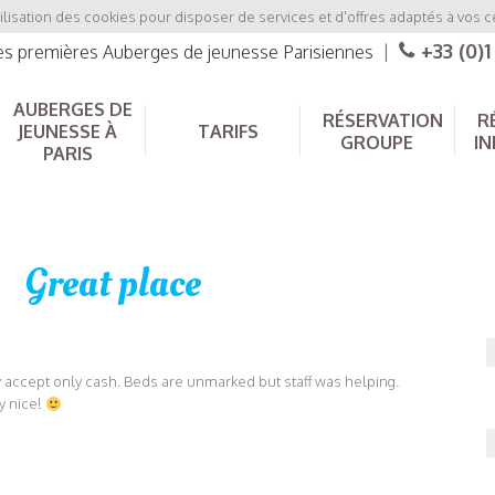
ilisation des cookies pour disposer de services et d'offres adaptés à vos c
+33 (0)1
les premières Auberges de jeunesse Parisiennes
|
AUBERGES DE
RÉSERVATION
R
JEUNESSE À
TARIFS
GROUPE
IN
PARIS
Great place
hey accept only cash. Beds are unmarked but staff was helping.
y nice!