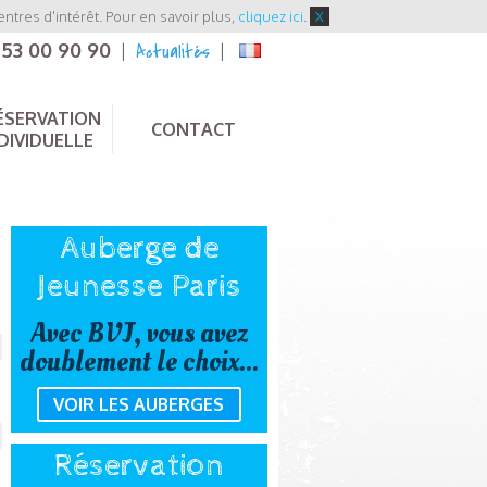
entres d'intérêt. Pour en savoir plus,
cliquez ici
.
X
 53 00 90 90
Actualités
|
|
ÉSERVATION
CONTACT
DIVIDUELLE
Auberge de
Jeunesse Paris
Avec BVJ, vous avez
doublement le choix...
VOIR LES AUBERGES
Réservation