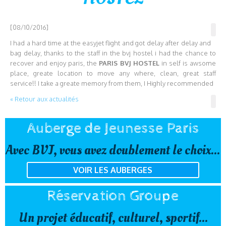
[08/10/2016]
I had a hard time at the easyjet flight and got delay after delay and
bag delay, thanks to the staff in the bvj hostel i had the chance to
recover and enjoy paris, the
PARIS BVJ HOSTEL
in self is awsome
place, greate location to move any where, clean, great staff
service!! I take a greate memory from them, I Highly recommended
« Retour aux actualités
Auberge de Jeunesse Paris
Avec BVJ, vous avez doublement le choix...
VOIR LES AUBERGES
Réservation Groupe
Un projet éducatif, culturel, sportif...