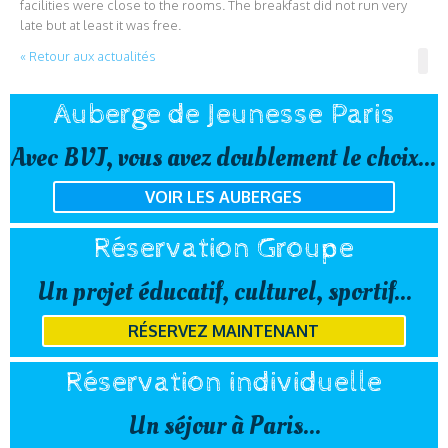
facilities were close to the rooms. The breakfast did not run very
late but at least it was free.
« Retour aux actualités
Auberge de Jeunesse Paris
Avec BVJ, vous avez doublement le choix...
VOIR LES AUBERGES
Réservation Groupe
Un projet éducatif, culturel, sportif...
RÉSERVEZ MAINTENANT
Réservation individuelle
Un séjour à Paris...