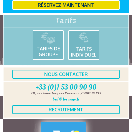
RÉSERVEZ MAINTENANT
Tarifs
TARIFS DE
TARIFS
GROUPE
INDIVIDUEL
NOUS CONTACTER
+33 (0)1 53 00 90 90
20, rue Jean-Jacques Rousseau, 75001 PARIS
bvj[@]orange.fr
RECRUTEMENT