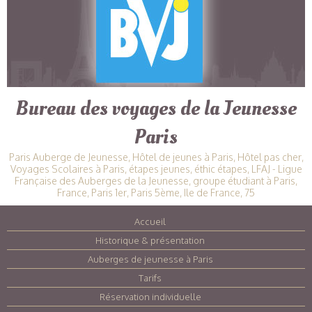
Bureau des voyages de la Jeunesse
Paris
Paris Auberge de Jeunesse, Hôtel de jeunes à Paris, Hôtel pas cher,
Voyages Scolaires à Paris, étapes jeunes, éthic étapes, LFAJ - Ligue
Française des Auberges de la Jeunesse, groupe étudiant à Paris,
France, Paris 1er, Paris 5ème, Ile de France, 75
Accueil
|
Historique & présentation
|
Auberges de jeunesse à Paris
|
Tarifs
|
Réservation individuelle
|