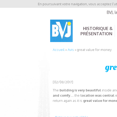
En poursuivant votre navigation, vous acceptez l'ut
BVJ, 
HISTORIQUE &
PRÉSENTATION
Accueil
»
Avis
»
great value for money
gre
[02/08/2017]
The
building is very beautiful
inside and
and comfy
… the
location was central
e
return again as it is
great value for mon