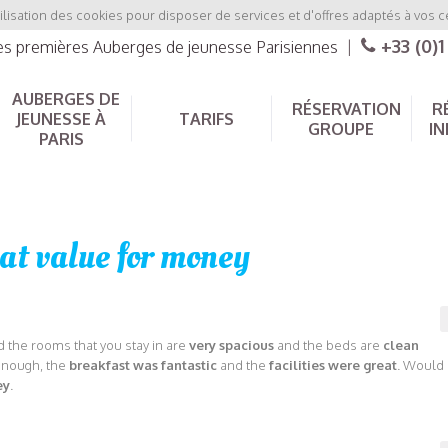
ilisation des cookies pour disposer de services et d'offres adaptés à vos c
+33 (0)1
les premières Auberges de jeunesse Parisiennes
|
AUBERGES DE
RÉSERVATION
R
JEUNESSE À
TARIFS
GROUPE
IN
PARIS
at value for money
 the rooms that you stay in are
very spacious
and the beds are
clean
nough, the
breakfast was fantastic
and the
facilities were great
. Would
ey
.