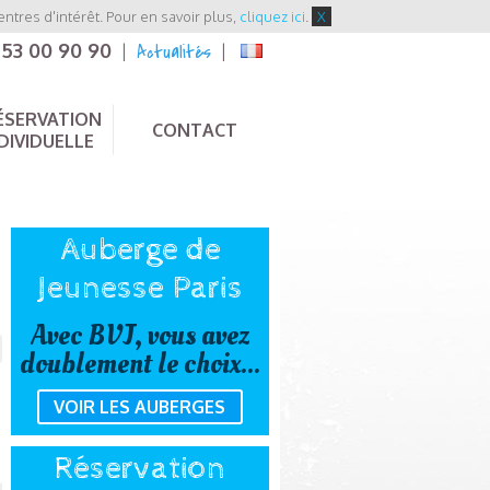
entres d'intérêt. Pour en savoir plus,
cliquez ici
.
X
 53 00 90 90
Actualités
|
|
ÉSERVATION
CONTACT
DIVIDUELLE
Auberge de
Jeunesse Paris
Avec BVJ, vous avez
doublement le choix...
VOIR LES AUBERGES
Réservation