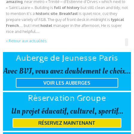
amazing
, near metro « Trinité – d’Estienne d’Orves » which next to
« Saint Lazare ». Building is
full of history
but still clean and tidy, not
to mention it’s a
historic site
.
Breakfast
is quiet nice, cuz they
prepare variety of F&B. The guy of front desk in midnight is
typical
French
… but I met
hostel
manager in the afternoon, He is super
nice and helpful…
« Retour aux actualités
Auberge de Jeunesse Paris
Avec BVJ, vous avez doublement le choix...
VOIR LES AUBERGES
Réservation Groupe
Un projet éducatif, culturel, sportif...
RÉSERVEZ MAINTENANT