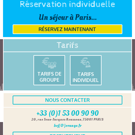
Réservation individuelle
Un séjour à Paris...
RÉSERVEZ MAINTENANT
Tarifs
TARIFS DE
TARIFS
GROUPE
INDIVIDUEL
NOUS CONTACTER
+33 (0)1 53 00 90 90
20, rue Jean-Jacques Rousseau, 75001 PARIS
bvj[@]orange.fr